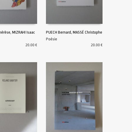
érèse, MIZRAHI Isaac
PUECH Bernard, MASSÉ Christophe
Poésie
U PANIER
AJOUTER AU PANIER
20.00
€
20.00
€