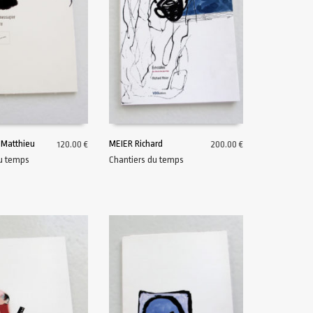
Matthieu
MEIER Richard
120.00
€
200.00
€
du temps
Chantiers du temps
U PANIER
AJOUTER AU PANIER