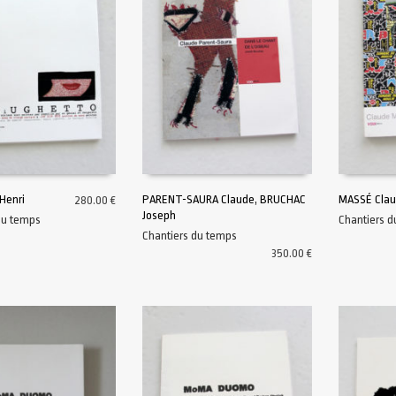
Henri
PARENT-SAURA Claude, BRUCHAC
MASSÉ Cla
280.00
€
Joseph
du temps
Chantiers 
AU PANIER
AJOUTER AU PANIER
AJOUTER A
Chantiers du temps
350.00
€