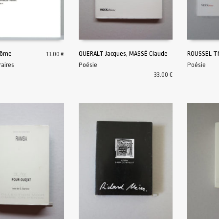
rôme
QUERALT Jacques, MASSÉ Claude
ROUSSEL Th
13.00
€
raires
Poésie
Poésie
AU PANIER
AJOUTER AU PANIER
AJOUTER A
33.00
€