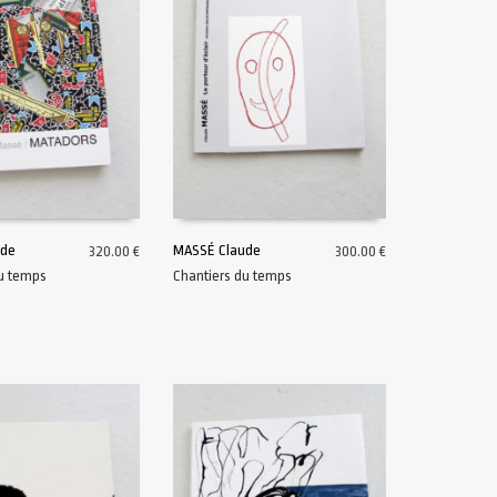
ude
MASSÉ Claude
320.00
€
300.00
€
du temps
Chantiers du temps
U PANIER
AJOUTER AU PANIER