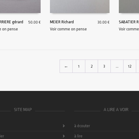
RRIERE gérard
MEIER Richard
SABATIER R
50.00
€
30.00
€
e on pense
Voir comme on pense
Voir comme
AU PANIER
AJOUTER AU PANIER
AJOUTER A
←
1
2
3
…
12
SITE MAP
A LIRE A VOIR
à écouter
ier
à lire