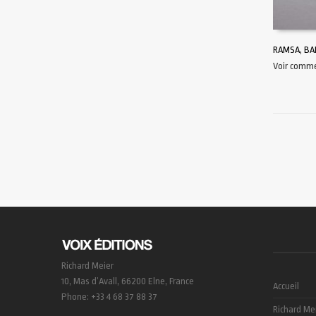
RAMSA, BA
Voir comm
AJOUTER 
Richard Meier
10, Mas d’Avall, 66200 Elne, France
Accueil
Phone: +33 4 68 37 88 37
Richard Me