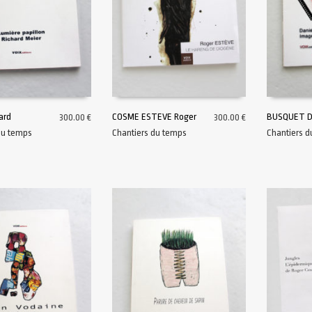
ard
COSME ESTEVE Roger
BUSQUET Da
300.00
€
300.00
€
du temps
Chantiers du temps
Chantiers 
AU PANIER
AJOUTER AU PANIER
AJOUTER A