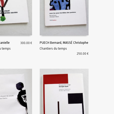
nielle
PUECH Bernard, MASSÉ Christophe
300.00
€
du temps
Chantiers du temps
U PANIER
AJOUTER AU PANIER
250.00
€