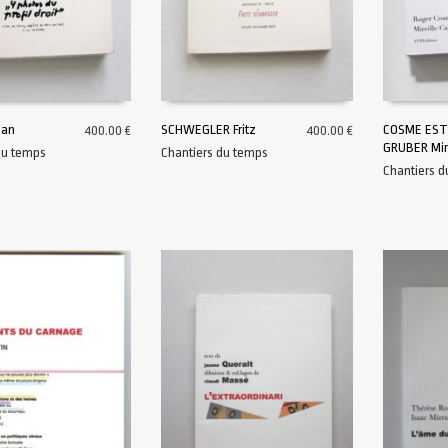
ean
SCHWEGLER Fritz
COSME ESTE
400.00
€
400.00
€
GRUBER Mire
du temps
Chantiers du temps
AU PANIER
AJOUTER AU PANIER
AJOUTER A
Chantiers 