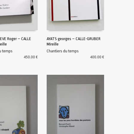
VE Roger – CALLE
AYATS georges – CALLE-GRUBER
ille
Mireille
U PANIER
AJOUTER AU PANIER
du temps
Chantiers du temps
450.00
€
400.00
€