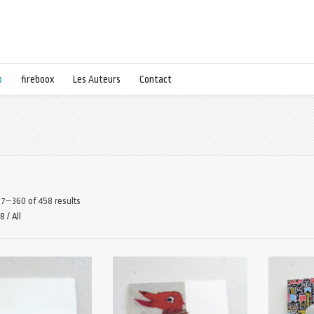
p
fireboox
Les Auteurs
Contact
7–360 of 458 results
48
/
All