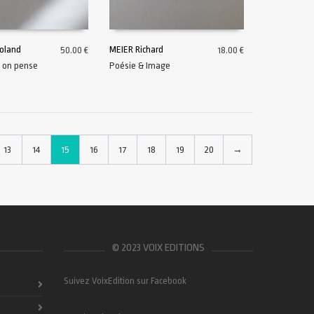
oland
MEIER Richard
50.00
€
18.00
€
 on pense
Poésie & Image
U PANIER
AJOUTER AU PANIER
13
14
15
16
17
18
19
20
→
© 2023 VOIX EDITIONS
Suivez VoixEdition sur Facebook