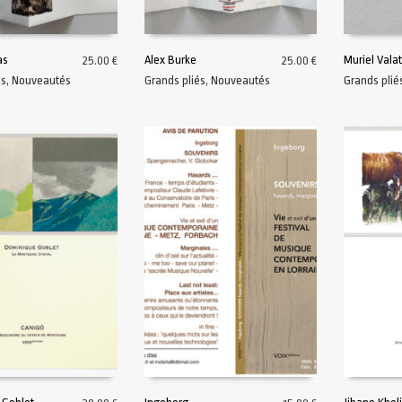
as
Alex Burke
Muriel Vala
25.00
€
25.00
€
és
,
Nouveautés
Grands pliés
,
Nouveautés
Grands plié
AU PANIER
AJOUTER AU PANIER
AJOUTER A