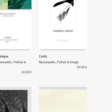
inique
Costis
uveautés
,
Poésie &
Nouveautés
,
Poésie & Image
U PANIER
AJOUTER AU PANIER
50.00
€
20.00
€