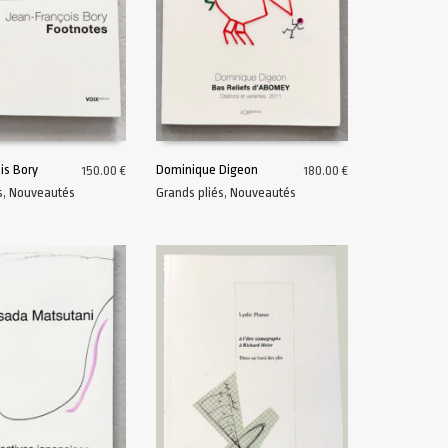
is Bory
Dominique Digeon
150.00
€
180.00
€
s
,
Nouveautés
Grands pliés
,
Nouveautés
U PANIER
AJOUTER AU PANIER