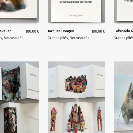
evalier
Jacques Donguy
Takesada M
180.00
€
180.00
€
és
,
Nouveautés
Grands pliés
,
Nouveautés
Grands plié
AU PANIER
AJOUTER AU PANIER
AJOUTER A