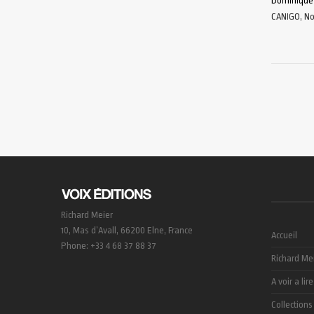
Dominique
CANIGO
,
No
AJOUTER 
Richard Meier
10, Mas d’Avall, 66200 Elne, France
Accueil
Phone: +33 4 68 37 88 37
Richard Me
A voir a lire
Collections