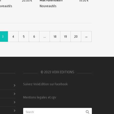
f
Max Fullenbaum
20.00
€
19.00
€
uveautés
Nouveautés
U PANIER
AJOUTER AU PANIER
3
4
5
6
…
18
19
20
→
© 2023 VOIX EDITIONS
Suivez VoixEdition sur Facebook
Mentions legales et cgv