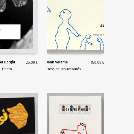
der Borght
Jean Verame
25.00
€
150.00
€
s
,
Photo
Dessins
,
Nouveautés
U PANIER
AJOUTER AU PANIER