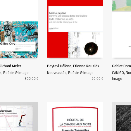
, Richard Meier
Peytavi Hélène, Etienne Rouziès
Goblet Dom
s
,
Poésie & Image
Nouveautés
,
Poésie & Image
CANIGO
,
No
AU PANIER
AJOUTER AU PANIER
AJOUTER A
300.00
€
20.00
€
Image