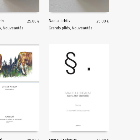
t-b
Nadia Lichtig
25.00
€
25.00
€
s
,
Nouveautés
Grands pliés
,
Nouveautés
U PANIER
AJOUTER AU PANIER