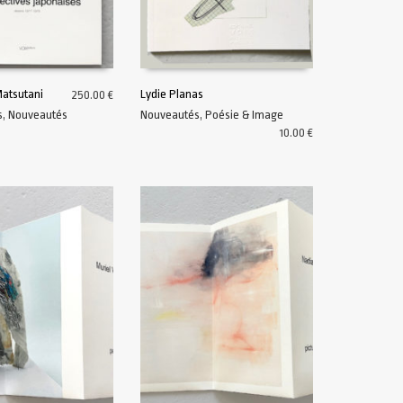
atsutani
Lydie Planas
250.00
€
s
,
Nouveautés
Nouveautés
,
Poésie & Image
U PANIER
AJOUTER AU PANIER
10.00
€