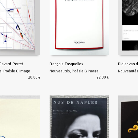
Gavard-Perret
François Tosquelles
Didier van 
s
,
Poésie & Image
Nouveautés
,
Poésie & Image
Nouveauté
AU PANIER
AJOUTER AU PANIER
AJOUTER A
20.00
€
22.00
€