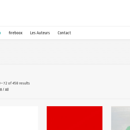
p
fireboox
Les Auteurs
Contact
–72 of 458 results
48
/
All