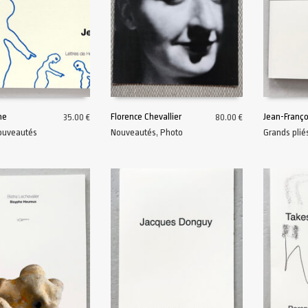
me
Florence Chevallier
Jean-Franço
35.00
€
80.00
€
ouveautés
Nouveautés
,
Photo
Grands plié
AU PANIER
AJOUTER AU PANIER
AJOUTER A