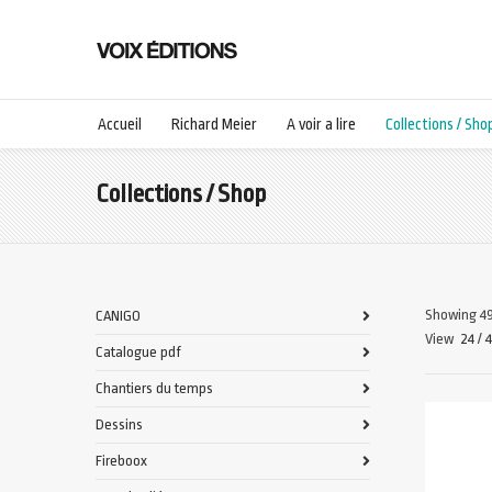
Accueil
Richard Meier
A voir a lire
Collections / Sho
Collections / Shop
Showing 49
CANIGO
View
24
/
Catalogue pdf
Chantiers du temps
Dessins
Fireboox