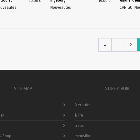
 Goblet
Ingeborg
Jihane Kheli
20.00
€
15.00
€
uveautés
Nouveautés
CANIGO
,
No
AU PANIER
AJOUTER AU PANIER
AJOUTER A
←
1
2
SITE MAP
A LIRE A VOIR
à écouter
ier
à lire
à voir
 / Shop
exposition