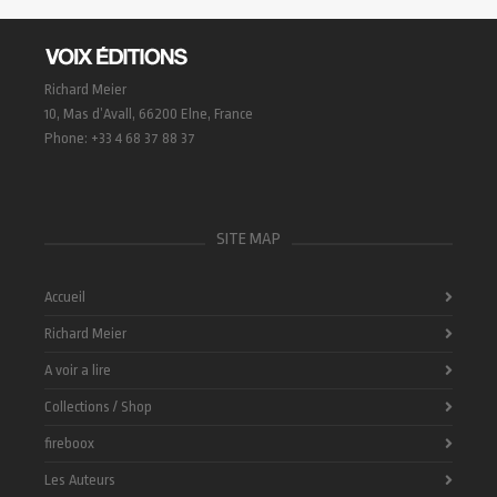
Richard Meier
10, Mas d’Avall, 66200 Elne, France
Phone: +33 4 68 37 88 37
SITE MAP
Accueil
Richard Meier
A voir a lire
Collections / Shop
fireboox
Les Auteurs