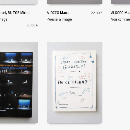
rcel, BUTOR Michel
ALOCCO Marcel
ALOCCO Mar
22.00
€
Image
Poésie & Image
Voir comme
AU PANIER
AJOUTER AU PANIER
AJOUTER A
30.00
€