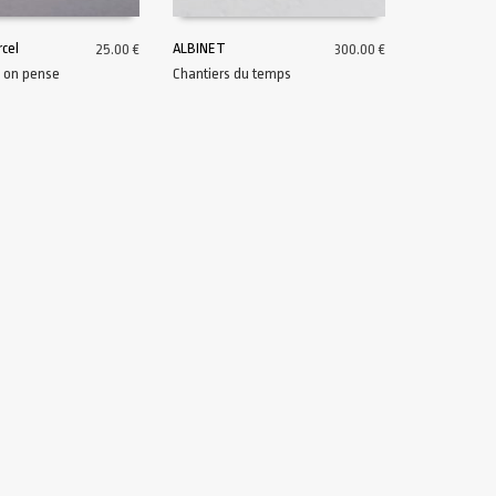
cel
ALBINET
25.00
€
300.00
€
 on pense
Chantiers du temps
U PANIER
AJOUTER AU PANIER