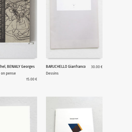
hel, BENAILY Georges
BARUCHELLO Gianfranco
30.00
€
 on pense
Dessins
U PANIER
AJOUTER AU PANIER
15.00
€