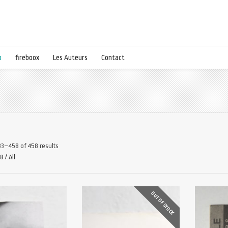
p
fireboox
Les Auteurs
Contact
3–458 of 458 results
48
/
All
OUT OF STOCK