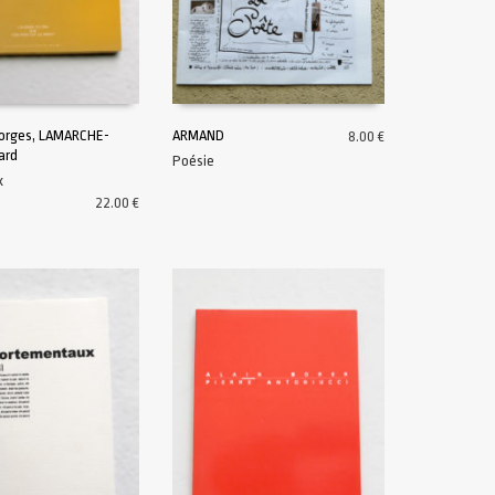
orges, LAMARCHE-
ARMAND
8.00
€
ard
Poésie
U PANIER
AJOUTER AU PANIER
x
22.00
€