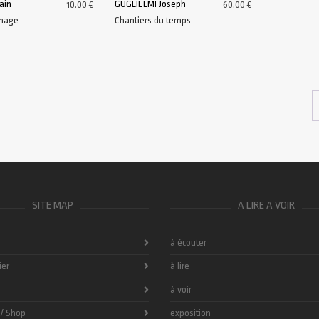
ain
GUGLIELMI Joseph
10.00
€
60.00
€
Image
Chantiers du temps
AU PANIER
AJOUTER AU PANIER
SITE MAP
A LIRE A VOIR
à écouter
ier
à lire
à voir
 / Shop
exposition