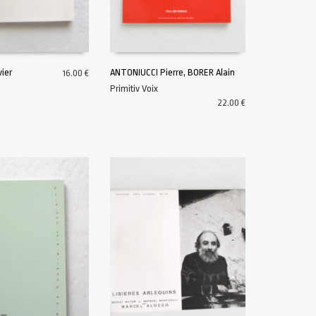
vier
ANTONIUCCI Pierre, BORER Alain
16.00
€
Primitiv Voix
U PANIER
AJOUTER AU PANIER
22.00
€