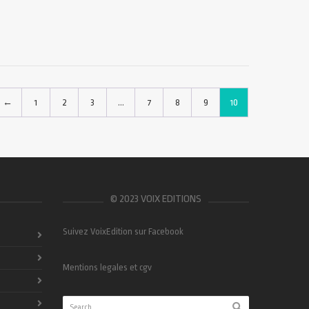
←
1
2
3
…
7
8
9
10
© 2023 VOIX EDITIONS
Suivez VoixEdition sur Facebook
Mentions legales et cgv