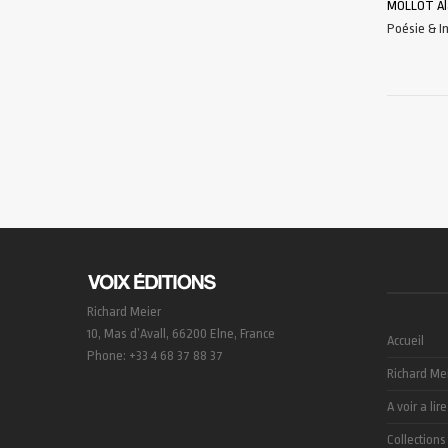
MOLLOT Al
Poésie & 
AJOUTER 
Richard Meier
10, Mas d’Avall, 66200 Elne, France
Accueil
Phone: +33 4 68 37 88 37
Richard Me
A voir a lire
Collections