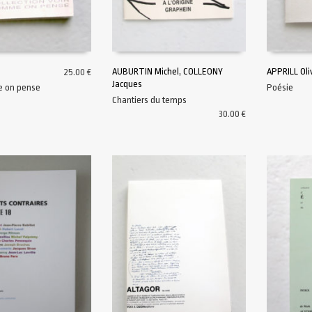
AUBURTIN Michel, COLLEONY
APPRILL Oli
25.00
€
Jacques
e on pense
Poésie
AU PANIER
AJOUTER AU PANIER
AJOUTER A
Chantiers du temps
30.00
€