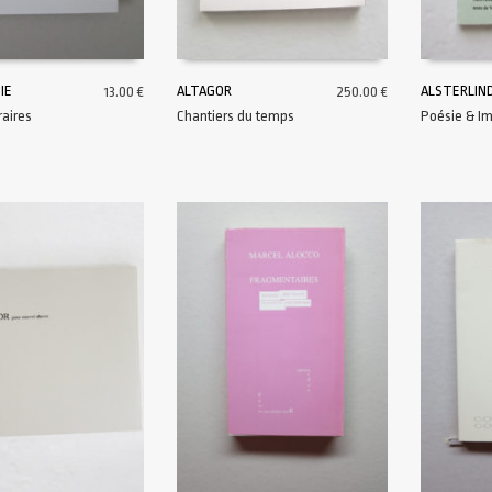
IE
ALTAGOR
ALSTERLIND
13.00
€
250.00
€
raires
Chantiers du temps
Poésie & I
AU PANIER
AJOUTER AU PANIER
AJOUTER A