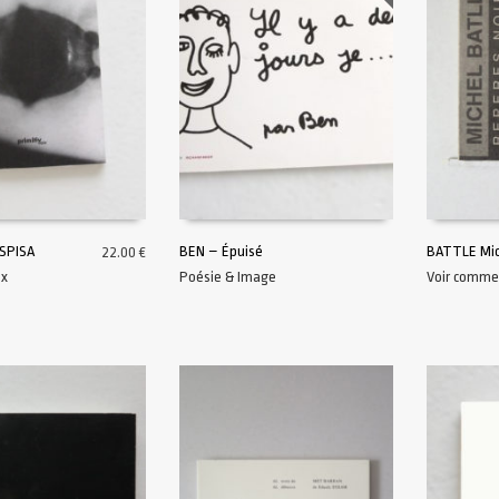
ISPISA
BEN – Épuisé
BATTLE Mic
22.00
€
ix
Poésie & Image
Voir comme
AU PANIER
LIRE LA SUITE
AJOUTER A