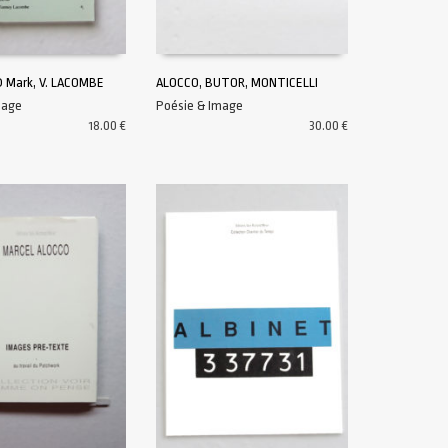
 Mark, V. LACOMBE
ALOCCO, BUTOR, MONTICELLI
mage
Poésie & Image
U PANIER
AJOUTER AU PANIER
18.00
€
30.00
€