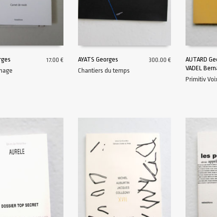
rges
AYATS Georges
AUTARD Ge
17.00
€
300.00
€
VADEL Bern
Image
Chantiers du temps
AU PANIER
AJOUTER AU PANIER
AJOUTER A
Primitiv Voi