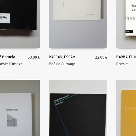
é Baruela
BARRAN, ESSAM
BARBAUT J
50.00
€
22.00
€
oésie & Image
Poésie & Image
Poésie
AU PANIER
AJOUTER AU PANIER
AJOUTER A