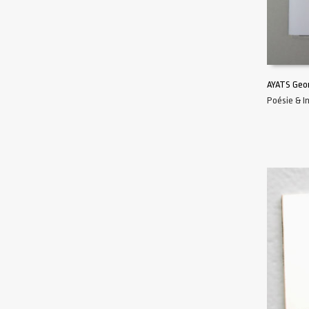
AYATS Geo
Poésie & 
AJOUTER 