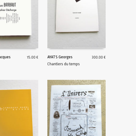
acques
AYATS Georges
15.00
€
300.00
€
Chantiers du temps
U PANIER
AJOUTER AU PANIER