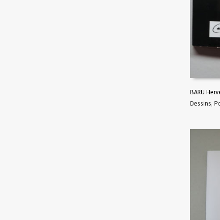
BARU Herv
Dessins
,
P
AJOUTER 