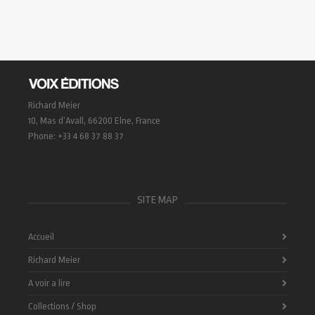
Richard Meier
10, Mas d’Avall, 66200 Elne, France
Phone: +33 4 68 37 88 37
SITE MAP
Accueil
Richard Meier
A voir a lire
Collections / Shop