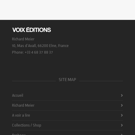
Richard Meier
10, Mas d’Avall, 66200 Elne, France
Phone: +33 4 68 37 88 37
SITE MAP
Accueil
Richard Meier
A voir a lire
Collections / Shop