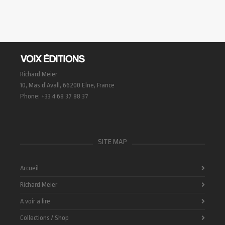
Richard Meier
10, Mas d’Avall, 66200 Elne, France
Phone: +33 4 68 37 88 37
SITE MAP
Accueil
Richard Meier
A voir a lire
Collections / Shop