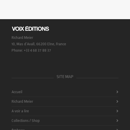
Richard Meier
10, Mas d’Avall, 66200 Elne, France
Phone: +33 4 68 37 88 37
SITE MAP
Accueil
Richard Meier
A voir a lire
Collections / Shop