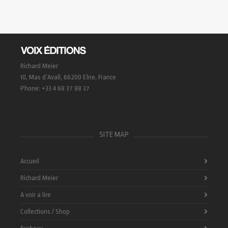
Richard Meier
10, Mas d’Avall, 66200 Elne, France
Phone: +33 4 68 37 88 37
SITE MAP
Accueil
Richard Meier
A voir a lire
Collections / Shop