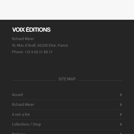
Richard Meier
10, Mas d’Avall, 66200 Elne, France
Phone: +33 4 68 37 88 37
SITE MAP
Accueil
Richard Meier
A voir a lire
Collections / Shop