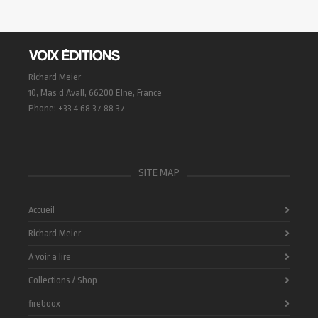
Richard Meier
10, Mas d’Avall, 66200 Elne, France
Phone: +33 4 68 37 88 37
SITE MAP
Accueil
Richard Meier
A voir a lire
Collections / Shop
fireboox