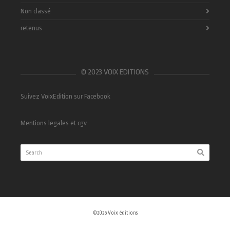
Non classé
retenus
© 2023 VOIX EDITIONS
Suivez VoixEdition sur Facebook
Mentions legales et cgv
©2026 Voix éditions