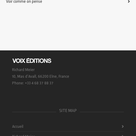
Voir comme on pense
Richard Meier
10, Mas d’Avall, 66200 Elne, France
Phone: +33 4 68 37 88 37
SITE MAP
Accueil