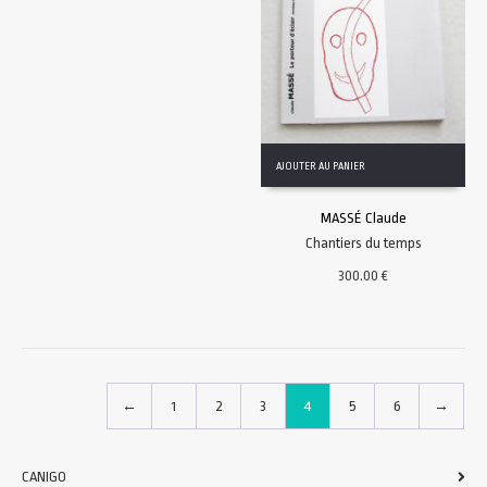
AJOUTER AU PANIER
MASSÉ Claude
Chantiers du temps
300.00
€
←
1
2
3
4
5
6
→
CANIGO