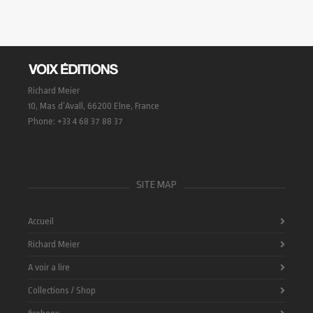
Richard Meier
10, Mas d’Avall, 66200 Elne, France
Phone: +33 4 68 37 88 37
SITE MAP
Accueil
Richard Meier
A voir a lire
Collections / Shop