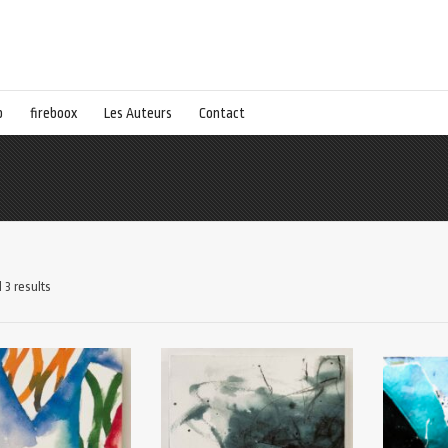
p
fireboox
Les Auteurs
Contact
 3 results