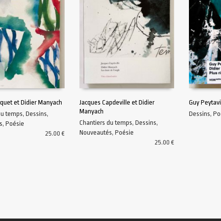
rquet et Didier Manyach
Jacques Capdeville et Didier
Guy Peytavi
Manyach
du temps
,
Dessins
,
Dessins
,
Po
AU PANIER
AJOUTER AU PANIER
AJOUTER A
Chantiers du temps
,
Dessins
,
s
,
Poésie
Nouveautés
,
Poésie
25.00
€
25.00
€