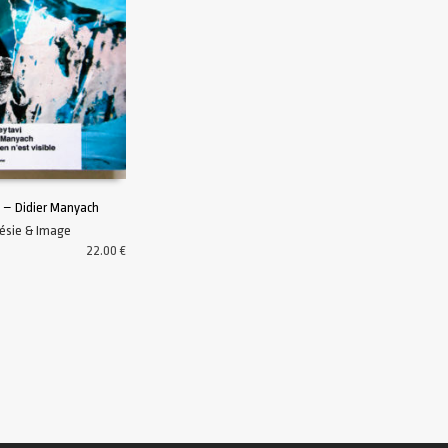
 – Didier Manyach
ésie & Image
U PANIER
22.00
€