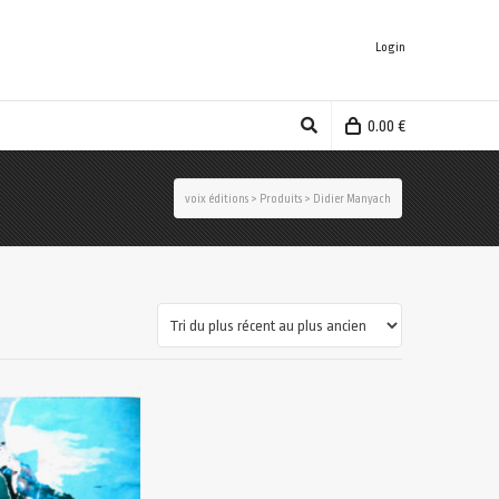
Login
0.00
€
voix éditions
>
Produits
>
Didier Manyach