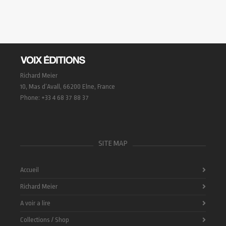
Richard Meier
10, Mas d’Avall, 66200 Elne, France
Phone: +33 4 68 37 88 37
SITE MAP
Accueil
Richard Meier
A voir a lire
Collections / Shop