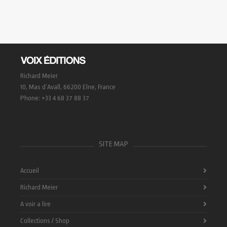
Richard Meier
10, Mas d’Avall, 66200 Elne, France
Phone: +33 4 68 37 88 37
SITE MAP
Accueil
Richard Meier
A voir a lire
Collections / Shop