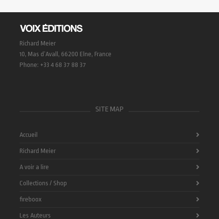
Richard Meier
10, Mas d’Avall, 66200 Elne, France
Phone: +33 4 68 37 88 37
SITE MAP
Accueil
Richard Meier
A voir a lire
Collections / Shop
fireboox
Les Auteurs