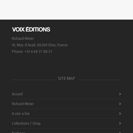
Richard Meier
10, Mas d’Avall, 66200 Elne, France
Phone: +33 4 68 37 88 37
SITE MAP
Accueil
Richard Meier
A voir a lire
Collections / Shop