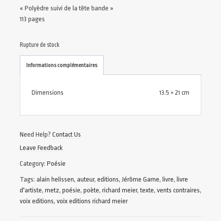
« Polyèdre suivi de la tête bande »
113 pages
Rupture de stock
Informations complémentaires
Dimensions
13.5 × 21 cm
Need Help?
Contact Us
Leave Feedback
Category:
Poésie
Tags:
alain helissen
,
auteur
,
editions
,
Jérôme Game
,
livre
,
livre
d'artiste
,
metz
,
poésie
,
poète
,
richard meier
,
texte
,
vents contraires
,
voix editions
,
voix editions richard meier