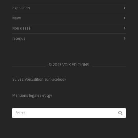
exposition
News
Non classé
retenus
© 2023 VOIX EDITIONS
Suivez VoixEdition sur Facebook
Mentions legales et cgv