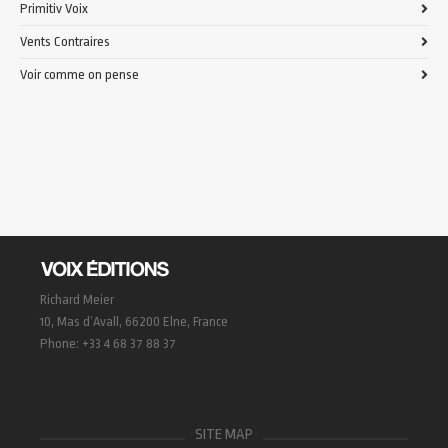
Primitiv Voix
Vents Contraires
Voir comme on pense
Richard Meier
10, Mas d’Avall, 66200 Elne, France
Phone: +33 4 68 37 88 37
SITE MAP