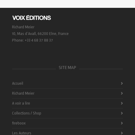
Richard Meier
10, Mas d’Avall, 66200 Elne, France
Phone: +33 4 68 37 88 37
SITE MAP
Accueil
Richard Meier
A voir a lire
Collections / Shop
fireboox
Les Auteurs