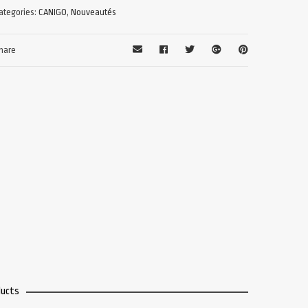
ategories:
CANIGO
,
Nouveautés
hare
ducts