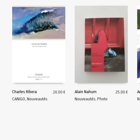
Charles Ribera
Alain Nahum
A
20.00
€
25.00
€
CANIGO
,
Nouveautés
Nouveautés
,
Photo
N
AJOUTER AU PANIER
AJOUTER AU PANIER