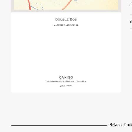
C
S
Related Pro