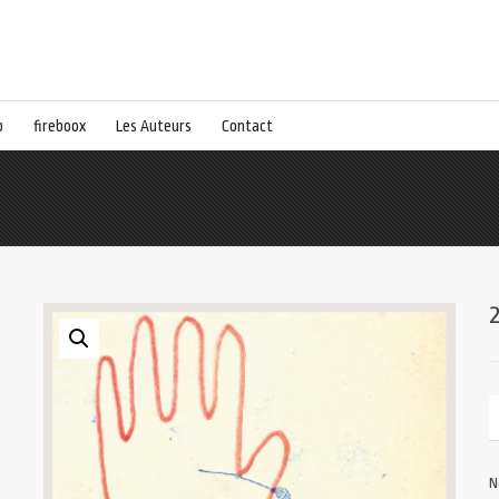
p
fireboox
Les Auteurs
Contact
N