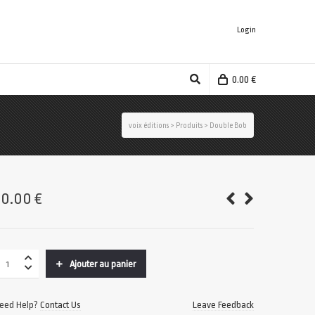
Login
0.00
€
voix éditions
>
Produits
>
Double Bob
20.00
€
Ajouter au panier
eed Help?
Contact Us
Leave Feedback