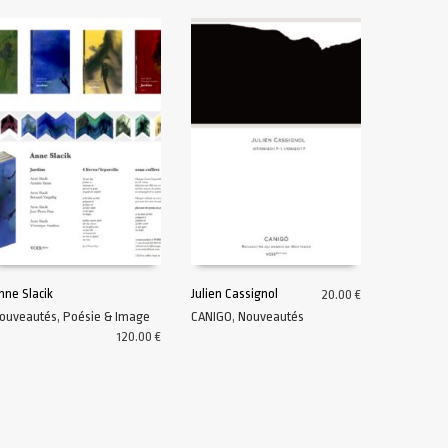
nne Slacik
Julien Cassignol
20.00
€
ouveautés
,
Poésie & Image
CANIGO
,
Nouveautés
AJOUTER AU PANIER
AJOUTER AU PANIER
120.00
€