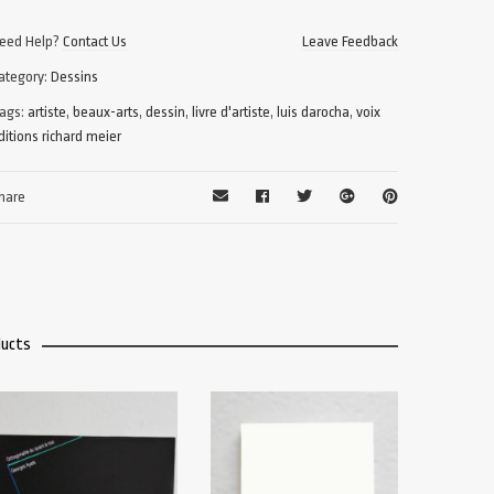
eed Help?
Contact Us
Leave Feedback
ategory:
Dessins
ags:
artiste
,
beaux-arts
,
dessin
,
livre d'artiste
,
luis darocha
,
voix
ditions richard meier
hare
ducts