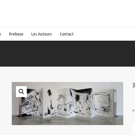
p
fireboox
Les Auteurs
Contact
«