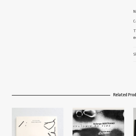
N
C
T
e
S
Related Pro