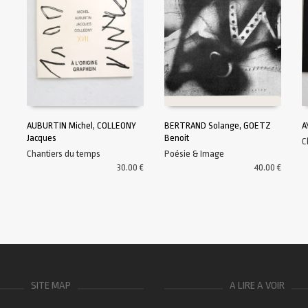
AUBURTIN Michel, COLLEONY
BERTRAND Solange, GOETZ
A
Jacques
Benoit
C
AJOUTER AU PANIER
AJOUTER AU PANIER
Chantiers du temps
Poésie & Image
30.00
€
40.00
€
SITE MAP
A LIRE A VOIR