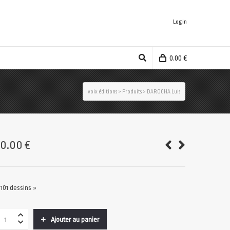
Login
0.00
€
voix éditions
>
Produits
>
DAROCHA Luis
30.00
€
 101 dessins »
Ajouter au panier