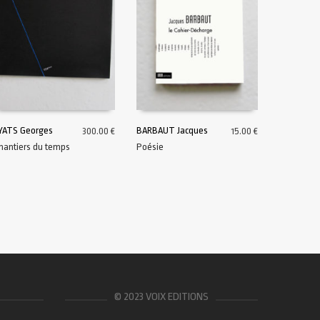
YATS Georges
BARBAUT Jacques
300.00
€
15.00
€
hantiers du temps
Poésie
AJOUTER AU PANIER
AJOUTER AU PANIER
© 2023 VOIX EDITIONS