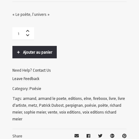
« Le poète, l’univers »
Ajouter au panier
Need Help?
Contact Us
Leave Feedback
Category:
Poésie
Tags:
armand
,
armand le poete
,
editions
,
elne
,
fireboox
,
livre
,
livre
d'artiste
,
metz
,
Patrick Dubost
,
perpignan
,
poésie
,
poète
,
richard
meier
,
sophie meier
,
vente
,
voix editions
,
voix editions richard
meier
Share