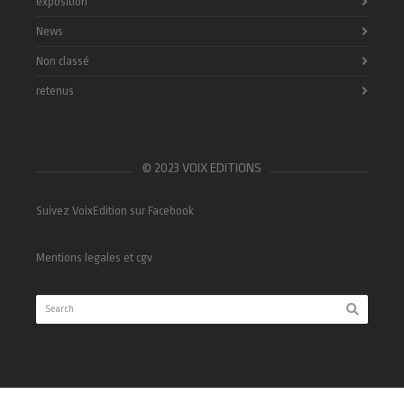
exposition
News
Non classé
retenus
© 2023 VOIX EDITIONS
Suivez VoixEdition sur Facebook
Mentions legales et cgv