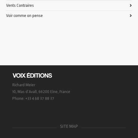
Vents Contraires
Voir comme on pense
Richard Meier
10, Mas d’Avall, 66200 Elne, France
Phone: +33 4 68 37 88 37
SITE MAP