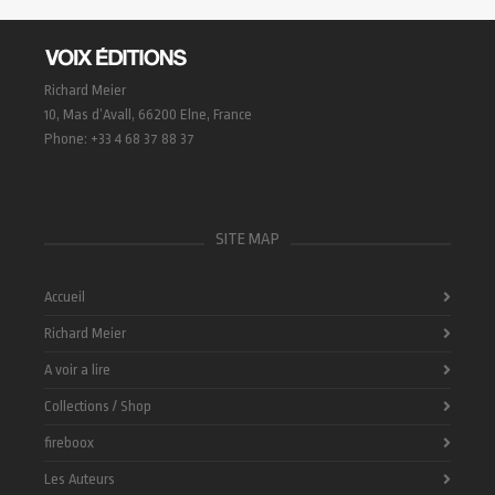
Richard Meier
10, Mas d’Avall, 66200 Elne, France
Phone: +33 4 68 37 88 37
SITE MAP
Accueil
Richard Meier
A voir a lire
Collections / Shop
fireboox
Les Auteurs