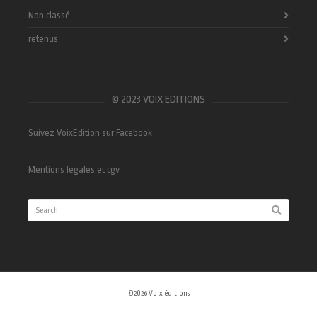
Non classé
retenus
© 2023 VOIX EDITIONS
Suivez VoixEdition sur Facebook
Mentions legales et cgv
©2026 Voix éditions