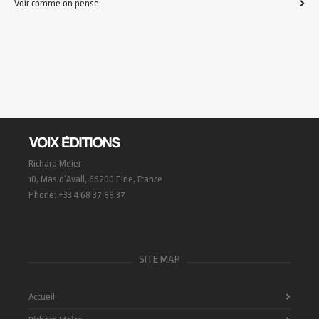
Voir comme on pense
Richard Meier
10, Mas d’Avall, 66200 Elne, France
Phone: +33 4 68 37 88 37
SITE MAP
Accueil