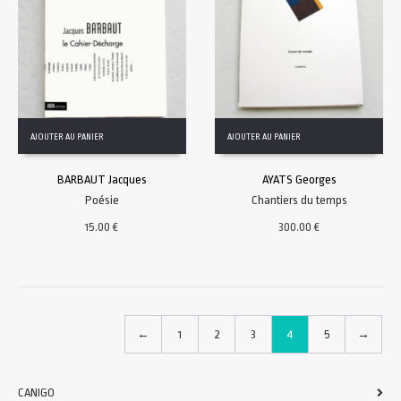
AJOUTER AU PANIER
AJOUTER AU PANIER
BARBAUT Jacques
AYATS Georges
Poésie
Chantiers du temps
15.00
€
300.00
€
←
1
2
3
4
5
→
CANIGO