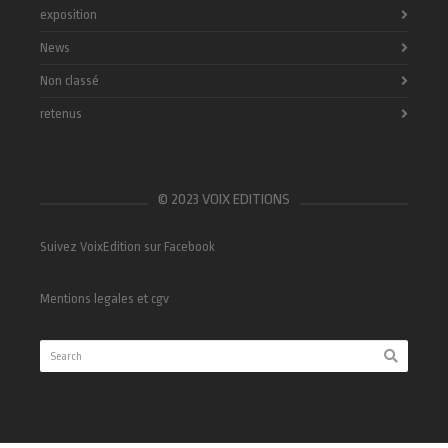
exposition
News
Non classé
retenus
© 2023 VOIX EDITIONS
Suivez VoixEdition sur Facebook
Mentions legales et cgv