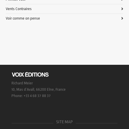
Vents Contraires
Voir comme on pense
Richard Meier
10, Mas d’Avall, 66200 Elne, France
Phone: +33 4 68 37 88 37
SITE MAP