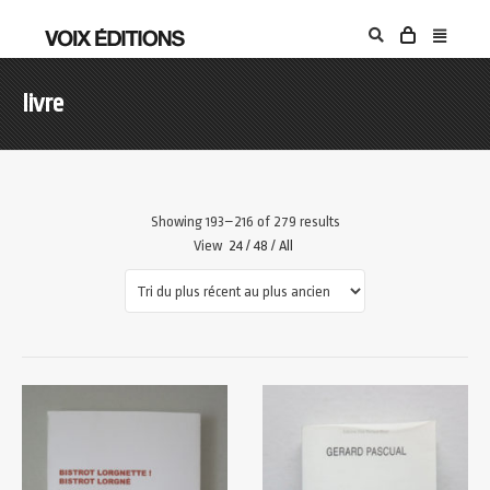
livre
Showing 193–216 of 279 results
View
24
/
48
/
All