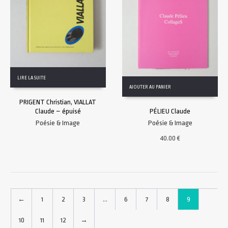
LIRE LA SUITE
AJOUTER AU PANIER
PRIGENT Christian, VIALLAT
Claude – épuisé
PÉLIEU Claude
Poésie & Image
Poésie & Image
40.00
€
←
1
2
3
…
6
7
8
9
10
11
12
→