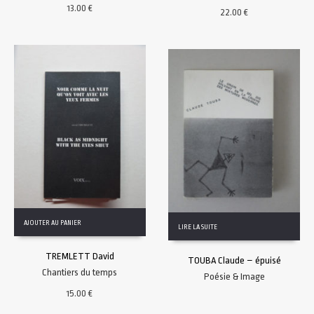
13.00
€
22.00
€
AJOUTER AU PANIER
LIRE LA SUITE
TREMLETT David
TOUBA Claude – épuisé
Chantiers du temps
Poésie & Image
15.00
€