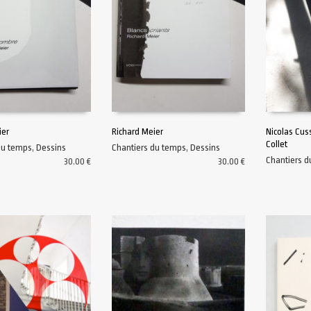
ier
Richard Meier
Nicolas Cus
Collet
du temps
,
Dessins
Chantiers du temps
,
Dessins
AU PANIER
AJOUTER AU PANIER
AJOUTER A
Chantiers 
30.00
€
30.00
€