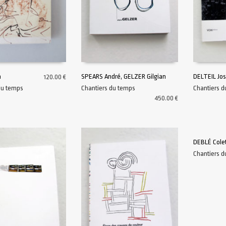
a
SPEARS André, GELZER Gilgian
DELTEIL Jos
120.00
€
du temps
Chantiers du temps
Chantiers 
AU PANIER
AJOUTER AU PANIER
AJOUTER A
450.00
€
DEBLÉ Cole
Chantiers 
AJOUTER A