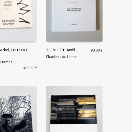
ichel, COLLEONY
TREMLETT David
90.00
€
Chantiers du temps
U PANIER
AJOUTER AU PANIER
du temps
400.00
€