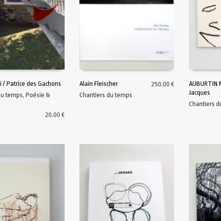
ni / Patrice des Gachons
Alain Fleischer
AUBURTIN M
250.00
€
Jacques
du temps
,
Poésie &
Chantiers du temps
AU PANIER
AJOUTER AU PANIER
AJOUTER A
Chantiers 
20.00
€