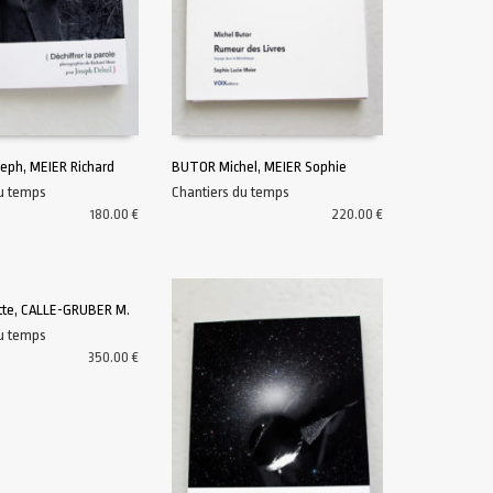
eph, MEIER Richard
BUTOR Michel, MEIER Sophie
du temps
Chantiers du temps
U PANIER
AJOUTER AU PANIER
180.00
€
220.00
€
tte, CALLE-GRUBER M.
du temps
U PANIER
350.00
€