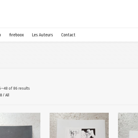
p
fireboox
Les Auteurs
Contact
–48 of 86 results
48
/
All