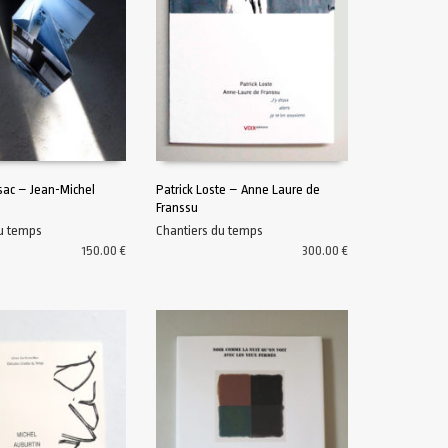
sac – Jean-Michel
Patrick Loste – Anne Laure de
Franssu
U PANIER
AJOUTER AU PANIER
du temps
Chantiers du temps
150.00
€
300.00
€