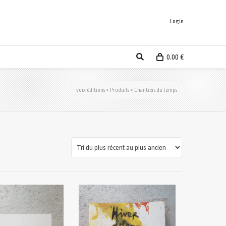
Login
0.00
€
voix éditions
>
Produits
>
Chantiers du temps