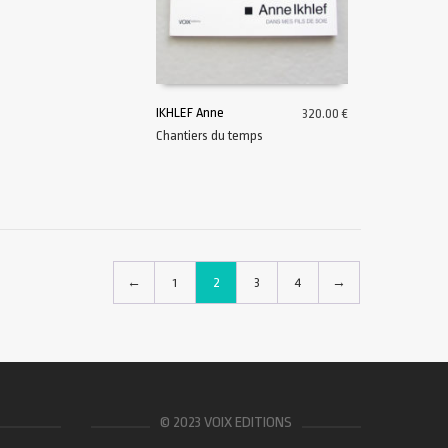
IKHLEF Anne
320.00
€
Chantiers du temps
AJOUTER AU PANIER
←
1
2
3
4
→
© 2023 VOIX EDITIONS