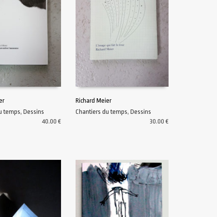
er
Richard Meier
du temps
,
Dessins
Chantiers du temps
,
Dessins
U PANIER
AJOUTER AU PANIER
40.00
€
30.00
€