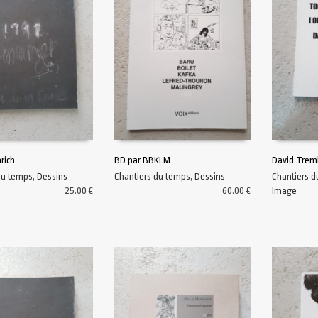
rich
BD par BBKLM
David Treml
du temps
,
Dessins
Chantiers du temps
,
Dessins
Chantiers 
AU PANIER
AJOUTER AU PANIER
AJOUTER A
25.00
€
60.00
€
Image