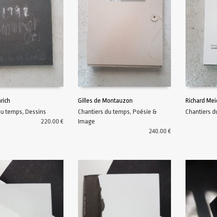
rich
Gilles de Montauzon
Richard Mei
du temps
,
Dessins
Chantiers du temps
,
Poésie &
Chantiers 
AU PANIER
AJOUTER AU PANIER
AJOUTER A
220.00
€
Image
240.00
€