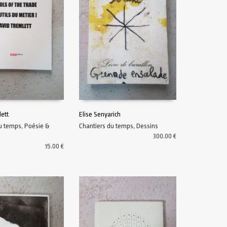
ett
Elise Senyarich
du temps
,
Poésie &
Chantiers du temps
,
Dessins
U PANIER
AJOUTER AU PANIER
300.00
€
15.00
€