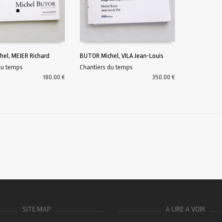
el, MEIER Richard
BUTOR Michel, VILA Jean-Louis
du temps
Chantiers du temps
AU PANIER
AJOUTER AU PANIER
180.00
€
350.00
€
SITE MAP
A LIRE A VOIR